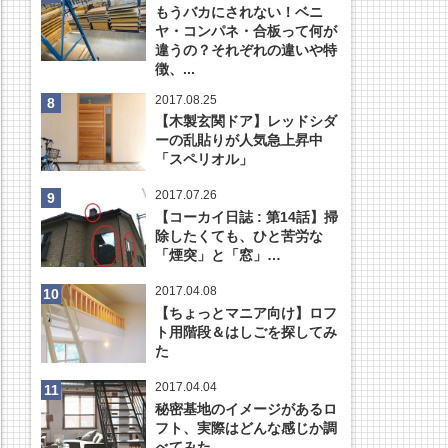
もうバカにされない！ベニ
ヤ・コンパネ・合板って何が
違うの？それぞれの違いや特
徴、...
2017.08.25
【木製玄関ドア】レッドシダ
ーの乱貼りが人気急上昇中
「スペリオル」
2017.07.26
【コーカイ日誌 : 第14話】掃
除したくても、ひと苦労な
「煙突」と「窓」…
2017.04.08
【ちょっとマニア向け】ロフ
ト用階段＆はしごを探してみ
た
2017.04.04
秘密基地のイメージがあるロ
フト、実際はどんな感じか調
べてみた