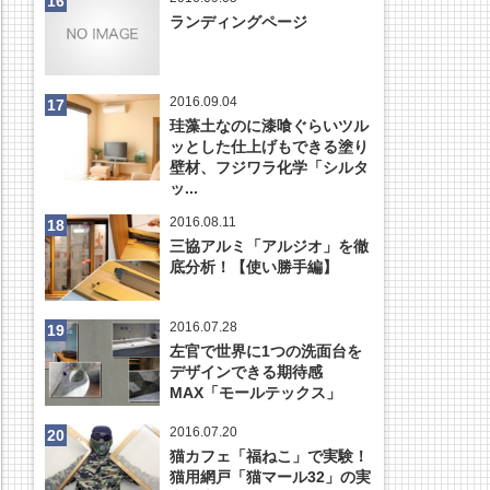
ランディングページ
2016.09.04
珪藻土なのに漆喰ぐらいツル
ッとした仕上げもできる塗り
壁材、フジワラ化学「シルタ
ッ...
2016.08.11
三協アルミ「アルジオ」を徹
底分析！【使い勝手編】
2016.07.28
左官で世界に1つの洗面台を
デザインできる期待感
MAX「モールテックス」
2016.07.20
猫カフェ「福ねこ」で実験！
猫用網戸「猫マール32」の実