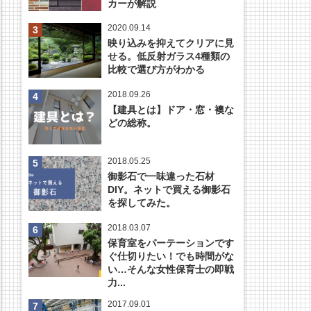
カーが解説
2020.09.14
映り込みを抑えてクリアに見
せる。低反射ガラス4種類の
比較で選び方がわかる
2018.09.26
【建具とは】ドア・窓・襖な
どの総称。
2018.05.25
御影石で一味違った石材
DIY。ネットで買える御影石
を探してみた。
2018.03.07
保育室をパーテーションです
ぐ仕切りたい！でも時間がな
い…そんな女性保育士の即戦
力...
2017.09.01