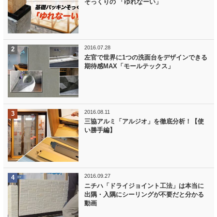
そっくりの 「ゆれなーい」
2016.07.28
左官で世界に1つの洗面台をデザインできる
期待感MAX「モールテックス」
2016.08.11
三協アルミ「アルジオ」を徹底分析！【使
い勝手編】
2016.09.27
ニチハ「ドライジョイント工法」は本当に
出隅・入隅にシーリングが不要だと分かる
動画