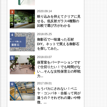
2020.09.14
映り込みを抑えてクリアに見
せる。低反射ガラス4種類の
比較で選び方がわかる
2018.05.25
御影石で一味違った石材
DIY。ネットで買える御影石
を探してみた。
2018.03.07
保育室をパーテーションです
ぐ仕切りたい！でも時間がな
い…そんな女性保育士の即戦
力...
2017.09.01
もうバカにされない！ベニ
ヤ・コンパネ・合板って何が
違うの？それぞれの違いや特
徴、...