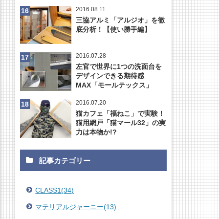
2016.08.11
三協アルミ「アルジオ」を徹
底分析！【使い勝手編】
2016.07.28
左官で世界に1つの洗面台を
デザインできる期待感
MAX「モールテックス」
2016.07.20
猫カフェ「福ねこ」で実験！
猫用網戸「猫マール32」の実
力は本物か!?
記事カテゴリー
CLASS1
(
34
)
マテリアルジャーニー
(
13
)