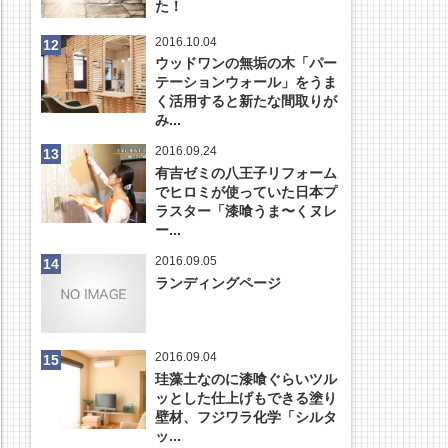
た！
2016.10.04
ウッドワンの無垢の木「パー
テーションウォール」をうま
く活用すると新たな間取りが
み...
2016.09.24
有吉ゼミの八王子リフォーム
でヒロミが使っていた日本プ
ラスター「漆喰うま〜くヌレ
ー...
2016.09.05
ランディングページ
2016.09.04
珪藻土なのに漆喰ぐらいツル
ッとした仕上げもできる塗り
壁材、フジワラ化学「シルタ
ッ...