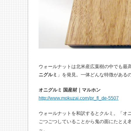
ウォールナットは北米産広葉樹の中でも最
ニグルミ
」を発見。一体どんな特徴がある
オニグルミ 国産材｜マルホン
http://www.mokuzai.com/pr_fl_de-5507
ウォールナットを和訳するとクルミ。「オ
ごつごつしていることから鬼の面にたとえ
～。