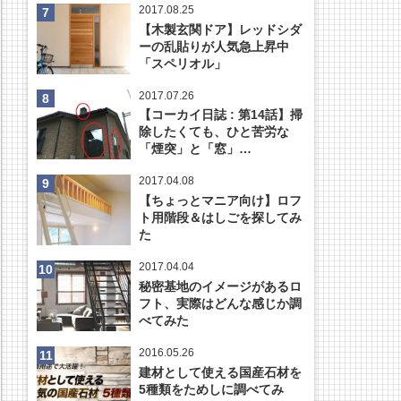
2017.08.25
【木製玄関ドア】レッドシダ
ーの乱貼りが人気急上昇中
「スペリオル」
2017.07.26
【コーカイ日誌 : 第14話】掃
除したくても、ひと苦労な
「煙突」と「窓」…
2017.04.08
【ちょっとマニア向け】ロフ
ト用階段＆はしごを探してみ
た
2017.04.04
秘密基地のイメージがあるロ
フト、実際はどんな感じか調
べてみた
2016.05.26
建材として使える国産石材を
5種類をためしに調べてみ