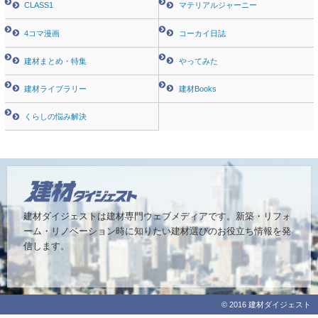
CLASS1
マテリアルジャーニー
4コマ漫画
コーカイ日誌
建材まとめ・特集
やってみた
建材ライブラリー
建材Books
くらしの悩み解決
建材ダイジェストは建材専門ウェブメディアです。
新築・リフォ
ーム・リノベーション時に知りたい建材選びのお役立ち情報を発
信します。
© 2016 建材ダイジェスト