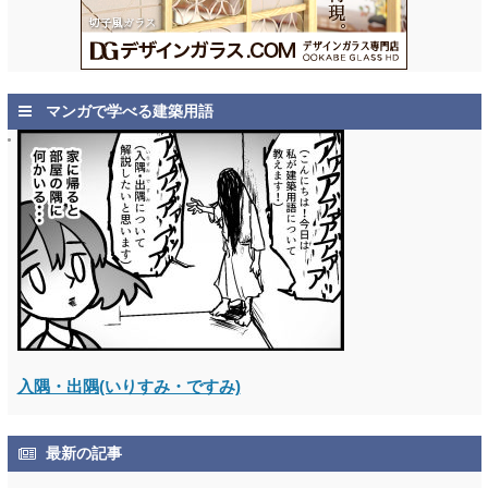
マンガで学べる建築用語
入隅・出隅(いりすみ・ですみ)
最新の記事