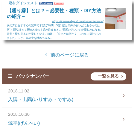
建材ダイジェスト
95 shares
2 users
【廻り縁】とは？～必要性・種類・DIY方法
の紹介～
https://kenzai-digest.com/circumference/
次の方におすすめの記事です(読了時間…5分) 壁と天井のあいだにあるものは
何？ 廻り縁って意味あるの？読み終えると… 部屋のアレンジが楽しみになる。
天井・壁を見るのが楽しくなる。前回、「巾木とは何か？」について調べてみ
ました。ふと、家の中を眺めてみる...
前のページに戻る
バックナンバー
一覧を見る
2018.11.02
入隅・出隅(いりすみ・ですみ)
2018.10.30
源平(げんぺい)