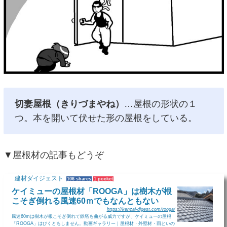
切妻屋根（きりづまやね）
…屋根の形状の１
つ。本を開いて伏せた形の屋根をしている。
▼屋根材の記事もどうぞ
建材ダイジェスト
106 shares
1 pocket
ケイミューの屋根材「ROOGA」は樹木が根
こそぎ倒れる風速60ｍでもなんともない
https://kenzai-digest.com/rooga/
風速60mは樹木が根こそぎ倒れて鉄塔も曲がる威力ですが、ケイミューの屋根
「ROOGA」はびくともしません。動画ギャラリー｜屋根材・外壁材・雨といの