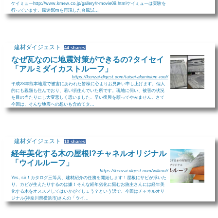
ケイミューhttp://www.kmew.co.jp/gallery/r-movie09.htmlケイミューは実験を
行っています。風速60mを再現した台風試...
建材ダイジェスト
44 shares
なぜ瓦なのに地震対策ができるの?タイセイ
「アルミダイカストルーフ」
https://kenzai-digest.com/taisei-aluminium-roof/
平成28年熊本地震で被害にあわれた皆様に心よりお見舞い申し上げます。個人
的にも親類も住んでおり、若い頃住んでいた所です。現地に伺い、被害の状況
を目の当たりにし大変悲しく思いました。早い復興を願ってやみません。さて
今回は、そんな地震への想いも含めてタ...
建材ダイジェスト
10 shares
経年美化する木の屋根!?チャネルオリジナル
「ウイルルーフ」
https://kenzai-digest.com/willroof/
Yes, sir！カタログ三等兵、建材紹介の任務を開始します！屋根にサビが浮いた
り、カビが生えたりするのは嫌！そんな経年劣化に悩むお施主さんには経年美
化する木をオススメしてはいかがでしょう？という訳で、今回はチャネルオリ
ジナル(神奈川県横浜市)さんの「ウイ...