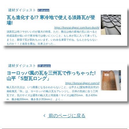
建材ダイジェスト
4 shares
瓦も進化する!? 寒冷地で使える淡路瓦が登
場!
https://kenzai-digest.com/kuro-ibushi/
淡路瓦は色ツヤがいいのが最大の特長。ただ、難点は他の産地の瓦に比べると
焼成温度が低いので寒冷地では使いにくいこと。もし水が瓦に入って凍ってし
まうと、膨張で瓦が割れちゃいます。いわゆる凍害ですね。なんとかならない
ものか！！と改良を重ね、出来上がった...
建材ダイジェスト
19 shares
ヨーロッパ風の瓦を三州瓦で作っちゃった!
山平「S型瓦ロング」
https://kenzai-digest.com/sl/
輸入瓦の欠点は、いつ廃番になるかわからないこと。山平さん(愛知県高浜市)の
南欧風瓦「SL」は、ヨーロッパの輸入瓦をアレンジし、日本の気候に合う三州
瓦です。瓦のサイズは通常の輸入瓦と同規格！サイズは幅251mm、長さ420m
m、働き幅200mm、働き長さ353mmと、よく...
前のページに戻る