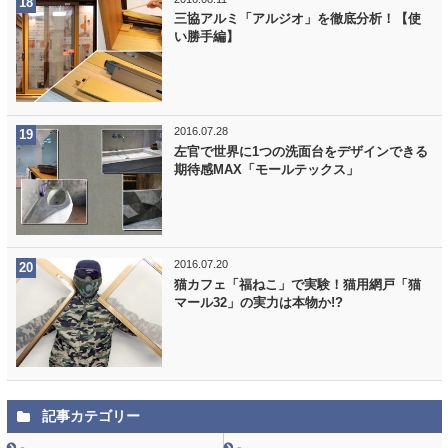
三協アルミ「アルジオ」を徹底分析！【使
い勝手編】
2016.07.28
左官で世界に1つの洗面台をデザインできる
期待感MAX「モールテックス」
2016.07.20
猫カフェ「福ねこ」で実験！猫用網戸「猫
マール32」の実力は本物か!?
記事カテゴリー