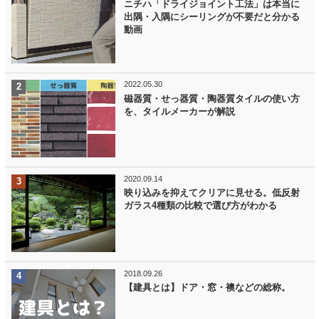
ニチハ「ドライジョイント工法」は本当に
出隅・入隅にシーリングが不要だと分かる
動画
2022.05.30
磁器質・せっ器質・陶器質タイルの使い方
を、タイルメーカーが解説
2020.09.14
映り込みを抑えてクリアに見せる。低反射
ガラス4種類の比較で選び方がわかる
2018.09.26
【建具とは】ドア・窓・襖などの総称。