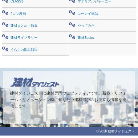
CLASS1
マテリアルジャーニー
4コマ漫画
コーカイ日誌
建材まとめ・特集
やってみた
建材ライブラリー
建材Books
くらしの悩み解決
建材ダイジェストは建材専門ウェブメディアです。
新築・リフォ
ーム・リノベーション時に知りたい建材選びのお役立ち情報を発
信します。
© 2016 建材ダイジェスト