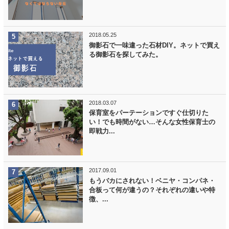
2018.05.25
御影石で一味違った石材DIY。ネットで買え
る御影石を探してみた。
2018.03.07
保育室をパーテーションですぐ仕切りた
い！でも時間がない…そんな女性保育士の
即戦力...
2017.09.01
もうバカにされない！ベニヤ・コンパネ・
合板って何が違うの？それぞれの違いや特
徴、...