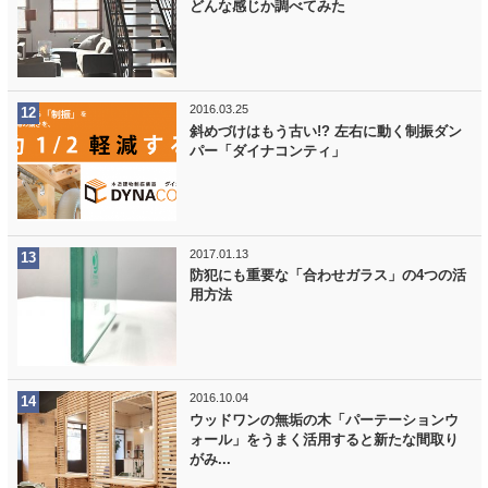
どんな感じか調べてみた
2016.03.25
斜めづけはもう古い!? 左右に動く制振ダン
パー「ダイナコンティ」
2017.01.13
防犯にも重要な「合わせガラス」の4つの活
用方法
2016.10.04
ウッドワンの無垢の木「パーテーションウ
ォール」をうまく活用すると新たな間取り
がみ...