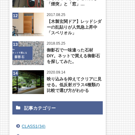
「煙突」と「窓」…
2017.08.25
【木製玄関ドア】レッドシダ
ーの乱貼りが人気急上昇中
「スペリオル」
2018.05.25
御影石で一味違った石材
DIY。ネットで買える御影石
を探してみた。
2020.09.14
映り込みを抑えてクリアに見
せる。低反射ガラス4種類の
比較で選び方がわかる
記事カテゴリー
CLASS1
(
34
)