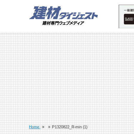
Home
P1320822_R-min (1)