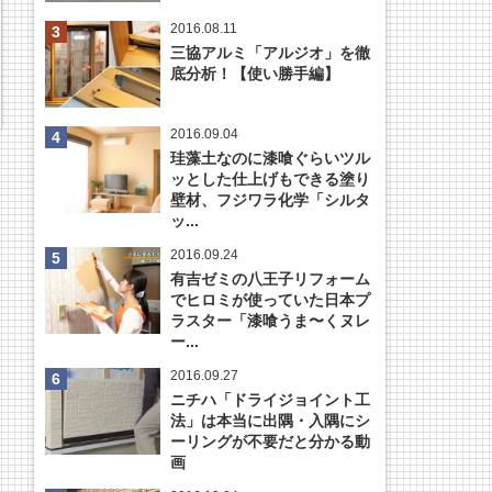
2016.08.11
三協アルミ「アルジオ」を徹
底分析！【使い勝手編】
2016.09.04
珪藻土なのに漆喰ぐらいツル
ッとした仕上げもできる塗り
壁材、フジワラ化学「シルタ
ッ...
2016.09.24
有吉ゼミの八王子リフォーム
でヒロミが使っていた日本プ
ラスター「漆喰うま〜くヌレ
ー...
2016.09.27
ニチハ「ドライジョイント工
法」は本当に出隅・入隅にシ
ーリングが不要だと分かる動
画