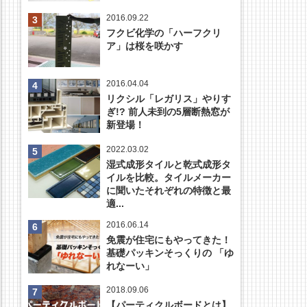
2016.09.22
フクビ化学の「ハーフクリ
ア」は桜を咲かす
2016.04.04
リクシル「レガリス」やりす
ぎ!? 前人未到の5層断熱窓が
新登場！
2022.03.02
湿式成形タイルと乾式成形タ
イルを比較。タイルメーカー
に聞いたそれぞれの特徴と最
適...
2016.06.14
免震が住宅にもやってきた！
基礎パッキンそっくりの 「ゆ
れなーい」
2018.09.06
【パーティクルボードとは】