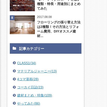
種類・特長・用途別にまとめ
てみた
2017.08.08
フローリングの張り替え方法
は2種類！その方法とリフォ
ーム費用、DIYオススメ建
材...
記事カテゴリー
CLASS1
(
34
)
マテリアルジャーニー
(
13
)
4コマ漫画
(
28
)
コーカイ日誌
(
23
)
建材まとめ・特集
(
109
)
やってみた
(
86
)