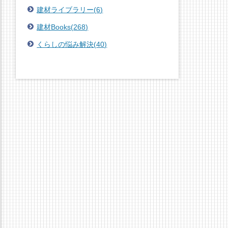
建材ライブラリー
(
6
)
建材Books
(
268
)
くらしの悩み解決
(
40
)