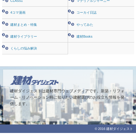
CLASS1
マテリアルジャーニー
4コマ漫画
コーカイ日誌
建材まとめ・特集
やってみた
建材ライブラリー
建材Books
くらしの悩み解決
建材ダイジェストは建材専門ウェブメディアです。
新築・リフォ
ーム・リノベーション時に知りたい建材選びのお役立ち情報を発
信します。
© 2016 建材ダイジェスト