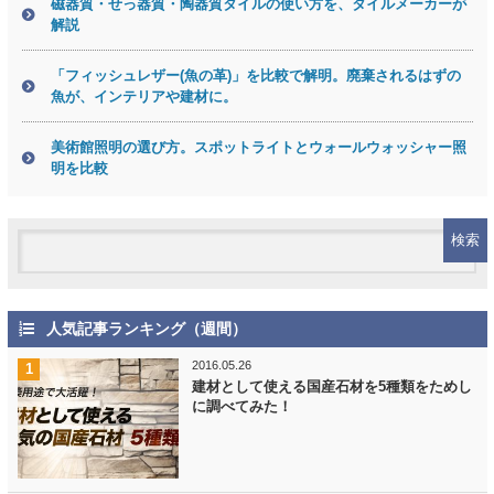
磁器質・せっ器質・陶器質タイルの使い方を、タイルメーカーが
解説
「フィッシュレザー(魚の革)」を比較で解明。廃棄されるはずの
魚が、インテリアや建材に。
美術館照明の選び方。スポットライトとウォールウォッシャー照
明を比較
人気記事ランキング（週間）
2016.05.26
建材として使える国産石材を5種類をためし
に調べてみた！