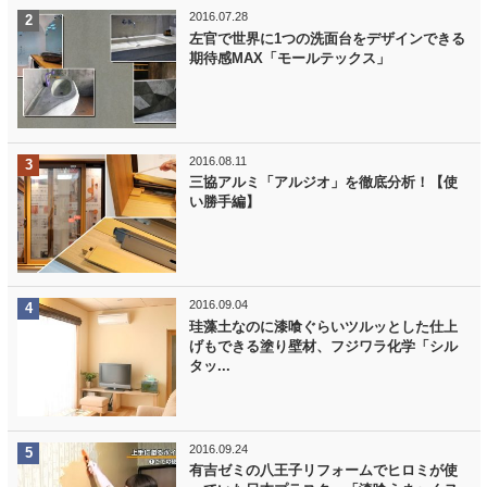
2016.07.28
左官で世界に1つの洗面台をデザインできる
期待感MAX「モールテックス」
2016.08.11
三協アルミ「アルジオ」を徹底分析！【使
い勝手編】
2016.09.04
珪藻土なのに漆喰ぐらいツルッとした仕上
げもできる塗り壁材、フジワラ化学「シル
タッ...
2016.09.24
有吉ゼミの八王子リフォームでヒロミが使