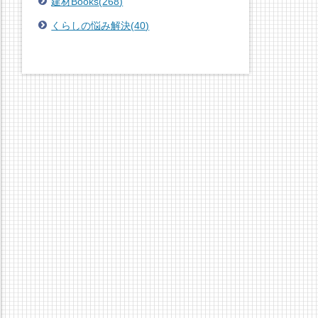
建材Books
(
268
)
くらしの悩み解決
(
40
)