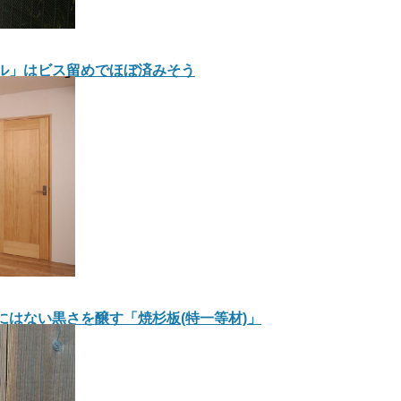
ール」はビス留めでほぼ済みそう
装にはない黒さを醸す「焼杉板(特一等材)」