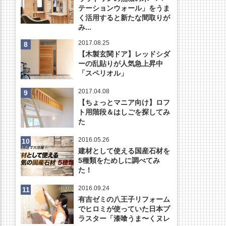
テーションウォール」をうま
く活用すると新たな間取りが
み...
2017.08.25
【木製玄関ドア】レッドシダ
ーの乱貼りが人気急上昇中
「スペリオル」
2017.04.08
【ちょっとマニア向け】ロフ
ト用階段＆はしごを探してみ
た
2016.05.26
建材として使える国産石材を
5種類をためしに調べてみ
た！
2016.09.24
有吉ゼミの八王子リフォーム
でヒロミが使っていた日本プ
ラスター「漆喰うま〜くヌレ