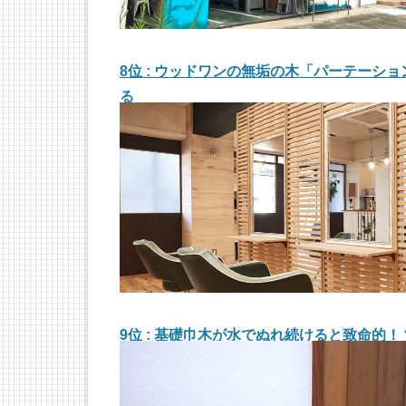
8位 : ウッドワンの無垢の木「パーテー
る
9位 : 基礎巾木が水でぬれ続けると致命的