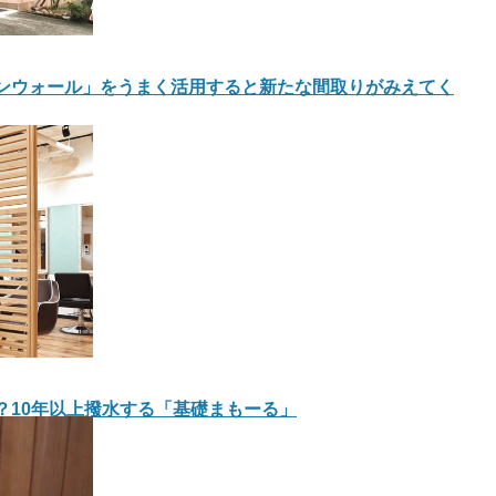
ションウォール」をうまく活用すると新たな間取りがみえてく
！？10年以上撥水する「基礎まもーる」