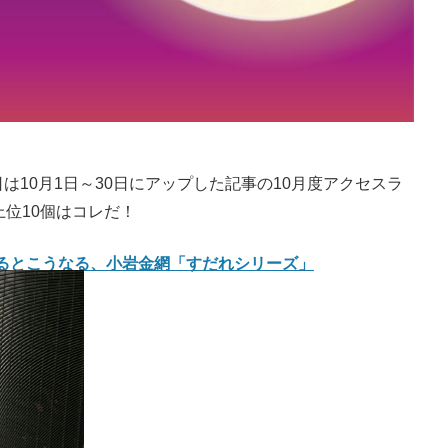
10月1日～30日にアップした記事の10月度アクセスラ
上位10個はコレだ！
かるとこうなる、小岩金網「すだれシリーズ」