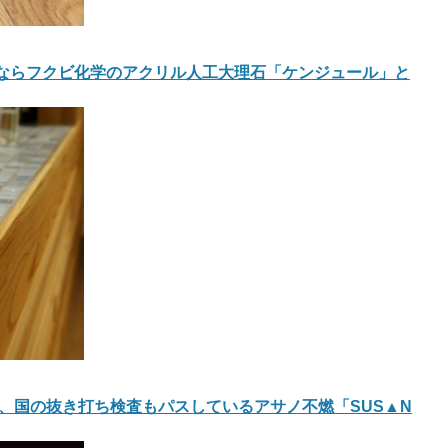
しいならフクビ化学のアクリル人工大理石「ケンジュール」と
取り、国の抜き打ち検査もパスしているアサノ不燃「SUS▲N