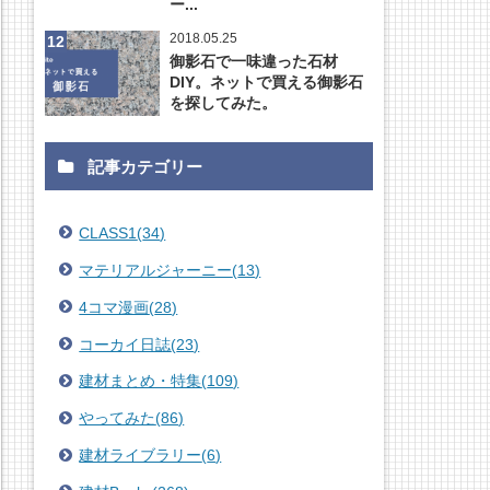
ー...
2018.05.25
御影石で一味違った石材
DIY。ネットで買える御影石
を探してみた。
記事カテゴリー
CLASS1
(
34
)
マテリアルジャーニー
(
13
)
4コマ漫画
(
28
)
コーカイ日誌
(
23
)
建材まとめ・特集
(
109
)
やってみた
(
86
)
建材ライブラリー
(
6
)