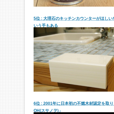
5位 : 大理石のキッチンカウンターがほ
いう手もある
6位 : 2001年に日本初の不燃木材認定を
OH(スサノヲ)」