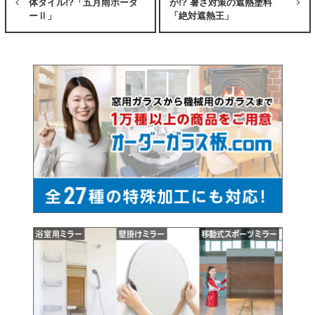
体タイル!?「五月雨ボーダ
が!? 暑さ対策の遮熱塗料
ーⅡ」
「絶対遮熱王」