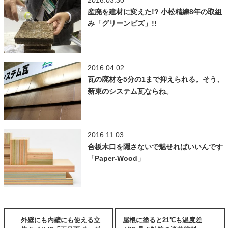
2016.03.30
産廃を建材に変えた!? 小松精練8年の取組
み「グリーンビズ」!!
2016.04.02
瓦の廃材を5分の1まで抑えられる。そう、
新東のシステム瓦ならね。
2016.11.03
合板木口を隠さないで魅せればいいんです
「Paper-Wood」
外壁にも内壁にも使える立
屋根に塗ると21℃も温度差