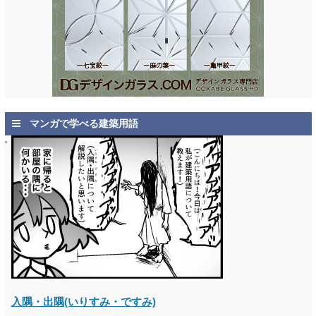
マンガで学べる建築用語
入隅・出隅(いりすみ・ですみ)