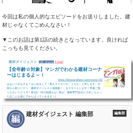
今回は私の個人的なエピソードをお送りしました。建
材じゃなくてごめんなさい！
▼このお話は第1話の続きとなっています。良ければ
こっちも見てください。
建材ダイジェスト
126 shares
1 user
【全年齢☆対象】マンガでわかる建材コーナ
ーはじまるよ～！
https://kenzai-digest.com/comic-01/
はぁい☆みなさま！はじめまして！新人ライターの「うちな」と申します。今
回から新コーナー「建材ダイジェスト漫画版！」をスタートします！早速ご覧
ください☆どうぞ！第1話 : 何の知識もない私が、建材専門会社に入社しちゃっ
た話こんな感じでがんばっていきます！(...
建材ダイジェスト 編集部
編集部