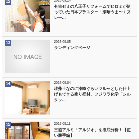
2016.09.24
有吉ゼミの八王子リフォームでヒロミが使
っていた日本プラスター「漆喰うま〜くヌ
レー...
2016.09.05
ランディングページ
2016.09.04
珪藻土なのに漆喰ぐらいツルッとした仕上
げもできる塗り壁材、フジワラ化学「シル
タッ...
2016.08.11
三協アルミ「アルジオ」を徹底分析！【使
い勝手編】