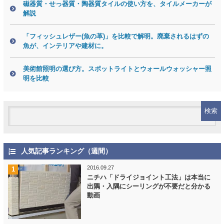
磁器質・せっ器質・陶器質タイルの使い方を、タイルメーカーが
解説
「フィッシュレザー(魚の革)」を比較で解明。廃棄されるはずの
魚が、インテリアや建材に。
美術館照明の選び方。スポットライトとウォールウォッシャー照
明を比較
人気記事ランキング（週間）
2016.09.27
ニチハ「ドライジョイント工法」は本当に
出隅・入隅にシーリングが不要だと分かる
動画