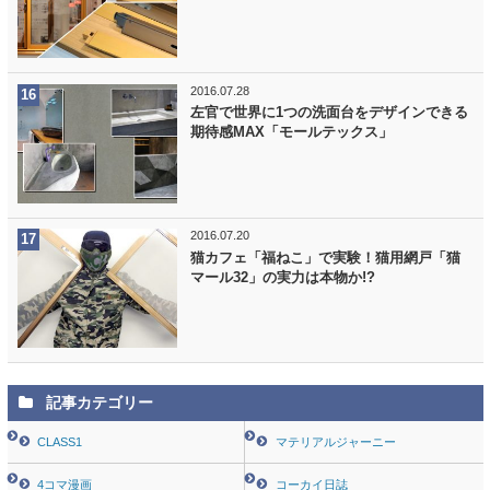
2016.07.28
左官で世界に1つの洗面台をデザインできる
期待感MAX「モールテックス」
2016.07.20
猫カフェ「福ねこ」で実験！猫用網戸「猫
マール32」の実力は本物か!?
記事カテゴリー
CLASS1
マテリアルジャーニー
4コマ漫画
コーカイ日誌