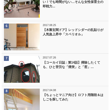
い！でも時間がない…そんな女性保育士の
即戦力...
2017.08.25
【木製玄関ドア】レッドシダーの乱貼りが
人気急上昇中「スペリオル」
2017.07.26
【コーカイ日誌 : 第14話】掃除したくて
も、ひと苦労な「煙突」と「窓」…
2017.04.08
【ちょっとマニア向け】ロフト用階段＆は
しごを探してみた