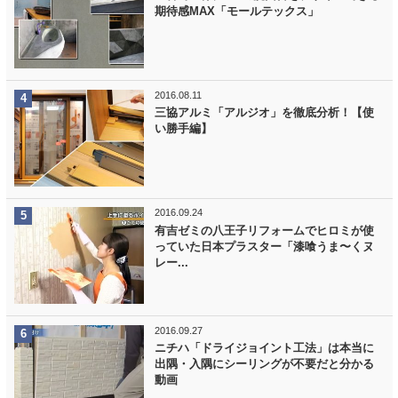
期待感MAX「モールテックス」
2016.08.11
三協アルミ「アルジオ」を徹底分析！【使
い勝手編】
2016.09.24
有吉ゼミの八王子リフォームでヒロミが使
っていた日本プラスター「漆喰うま〜くヌ
レー...
2016.09.27
ニチハ「ドライジョイント工法」は本当に
出隅・入隅にシーリングが不要だと分かる
動画