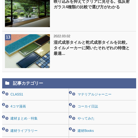
映り込みを抑えてクリアに見せる。低反射
ガラス4種類の比較で選び方がわかる
2022.03.02
湿式成形タイルと乾式成形タイルを比較。
タイルメーカーに聞いたそれぞれの特徴と
最適...
記事カテゴリー
CLASS1
マテリアルジャーニー
4コマ漫画
コーカイ日誌
建材まとめ・特集
やってみた
建材ライブラリー
建材Books