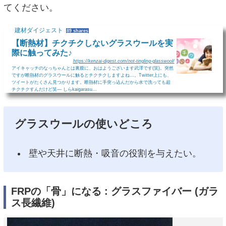
てください。
建材ダイジェスト
89 shares
【断熱材】チクチクしないグラスウールを実
際に触ってみた♪
https://kenzai-digest.com/not-tingling-glasswool/
アイキャッチのなっちゃんとは裏腹に、おはようございます武澤です(笑)。突然
ですが断熱材のグラスウールに触るとチクチクしますよね…。Twitter上にも、
ツイートがたくさん見つかります。断熱材に手突っ込んだから水で洗っても超
チクチクすんだけど笑— しらkaigarasu...
グラスウールの使いどころ
壁や天井に断熱・吸音の役割を与えたい。
FRPの「骨」になる : グラスファイバー (ガラ
ス長繊維)