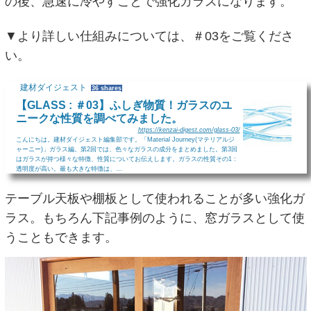
の後、急速に冷やすことで強化ガラスになります。
▼より詳しい仕組みについては、＃03をご覧くださ
い。
建材ダイジェスト
36 shares
【GLASS : ＃03】ふしぎ物質！ガラスのユ
ニークな性質を調べてみました。
https://kenzai-digest.com/glass-03/
こんにちは。建材ダイジェスト編集部です。「Material Journey(マテリアルジ
ャーニー)」ガラス編。第2回では、色々なガラスの成分をまとめました。第3回
はガラスが持つ様々な特徴、性質についてお伝えします。ガラスの性質その1 :
透明度が高い。最も大きな特徴は、...
テーブル天板や棚板として使われることが多い強化ガ
ラス。もちろん下記事例のように、窓ガラスとして使
うこともできます。