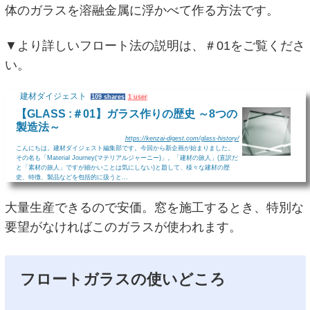
体のガラスを溶融金属に浮かべて作る方法です。
▼より詳しいフロート法の説明は、＃01をご覧くださ
い。
建材ダイジェスト
109 shares
1 user
【GLASS :＃01】ガラス作りの歴史 ～8つの
製造法～
https://kenzai-digest.com/glass-history/
こんにちは。建材ダイジェスト編集部です。今回から新企画が始まりました。
その名も「Material Journey(マテリアルジャーニー)」。「建材の旅人」(直訳だ
と「素材の旅人」ですが細かいことは気にしない)と題して、様々な建材の歴
史、特徴、製品などを包括的に扱うと...
大量生産できるので安価。窓を施工するとき、特別な
要望がなければこのガラスが使われます。
フロートガラスの使いどころ