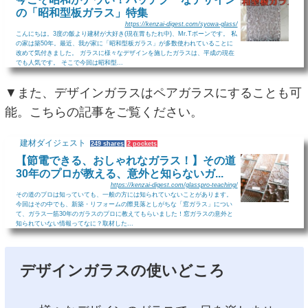
の「昭和型板ガラス」特集
https://kenzai-digest.com/syowa-glass/
こんにちは。3度の飯より建材が大好き(現在胃もたれ中)、Mr.Tボーンです。 私
の家は築50年。最近、我が家に「昭和型板ガラス」が多数使われていることに
改めて気付きました。 ガラスに様々なデザインを施したガラスは、平成の現在
でも人気です。 そこで今回は昭和型...
▼また、デザインガラスはペアガラスにすることも可
能。こちらの記事をご覧ください。
建材ダイジェスト
249 shares
2 pockets
【節電できる、おしゃれなガラス！】その道
30年のプロが教える、意外と知らないガ...
https://kenzai-digest.com/glasspro-teaching/
その道のプロは知っていても、一般の方には知られていないことがあります。
今回はその中でも、新築・リフォームの際見落としがちな「窓ガラス」につい
て、ガラス一筋30年のガラスのプロに教えてもらいました！窓ガラスの意外と
知られていない情報ってなに？取材した...
デザインガラスの使いどころ