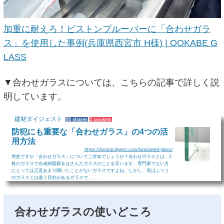
加重に耐えろ！ピストンプルーバーに「合わせガラ
ス」を使用した事例(兵庫県西宮市 H様) | OOKABE G
LASS
▼合わせガラスについては、こちらの記事で詳しく説
明しています。
建材ダイジェスト
95 shares
2 pockets
防犯にも重要な「合わせガラス」の4つの活
用方法
https://kenzai-digest.com/laminated-glass/
突然ですが「合わせガラス」についてご存知でしょうか？合わせガラスとは、2
枚のガラスで合成樹脂膜をはさんだガラスのことを言います。専門家でない方
にとっては正直あまり聞いたことがないガラスですよね。しかし、実はふつう
のガラスとは違う目的があるガラスで、...
合わせガラスの使いどころ