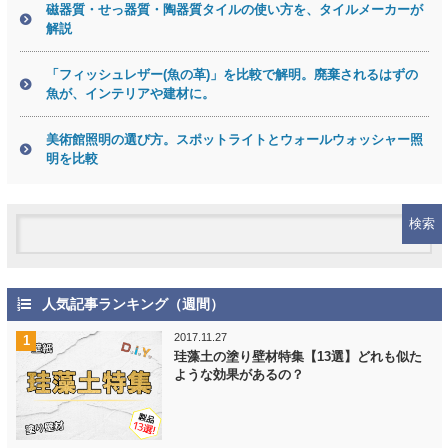
磁器質・せっ器質・陶器質タイルの使い方を、タイルメーカーが
解説
「フィッシュレザー(魚の革)」を比較で解明。廃棄されるはずの
魚が、インテリアや建材に。
美術館照明の選び方。スポットライトとウォールウォッシャー照
明を比較
人気記事ランキング（週間）
2017.11.27
珪藻土の塗り壁材特集【13選】どれも似た
ような効果があるの？