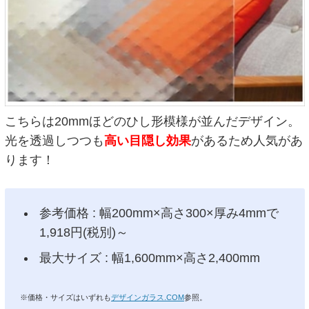
こちらは20mmほどのひし形模様が並んだデザイン。
光を透過しつつも
高い目隠し効果
があるため人気があ
ります！
参考価格 : 幅200mm×高さ300×厚み4mmで
1,918円(税別)～
最大サイズ : 幅1,600mm×高さ2,400mm
※価格・サイズはいずれも
デザインガラス.COM
参照。