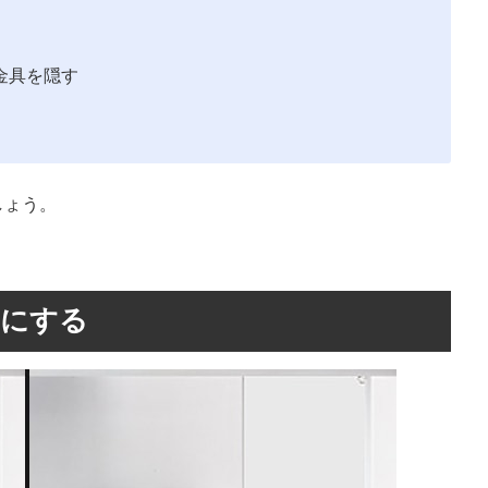
金具を隠す
しょう。
じにする