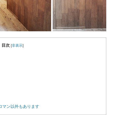
目次
[
非表示
]
、ロマン以外もあります