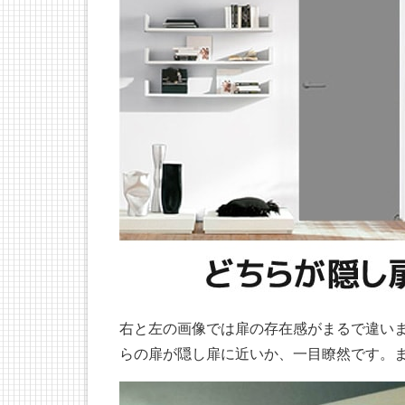
右と左の画像では扉の存在感がまるで違い
らの扉が隠し扉に近いか、一目瞭然です。