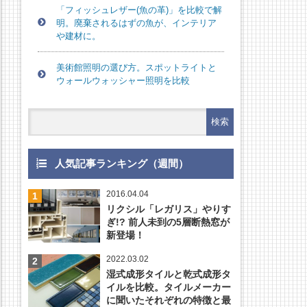
「フィッシュレザー(魚の革)」を比較で解
明。廃棄されるはずの魚が、インテリア
や建材に。
美術館照明の選び方。スポットライトと
ウォールウォッシャー照明を比較
人気記事ランキング（週間）
2016.04.04
リクシル「レガリス」やりす
ぎ!? 前人未到の5層断熱窓が
新登場！
2022.03.02
湿式成形タイルと乾式成形タ
イルを比較。タイルメーカー
に聞いたそれぞれの特徴と最