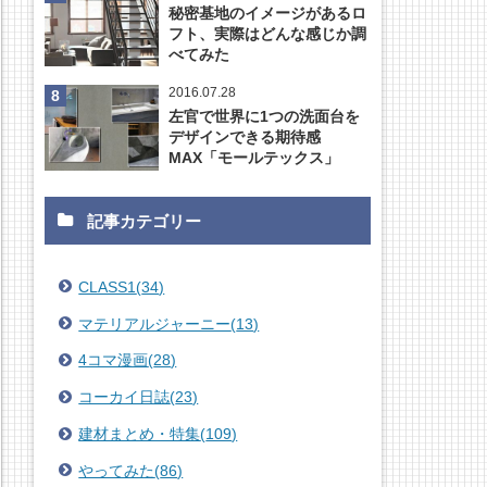
秘密基地のイメージがあるロ
フト、実際はどんな感じか調
べてみた
2016.07.28
左官で世界に1つの洗面台を
デザインできる期待感
MAX「モールテックス」
記事カテゴリー
CLASS1
(
34
)
マテリアルジャーニー
(
13
)
4コマ漫画
(
28
)
コーカイ日誌
(
23
)
建材まとめ・特集
(
109
)
やってみた
(
86
)