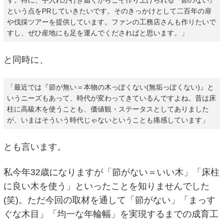
という点をPRしていきたいです。そのきっかけとして二百年の扉
や伐採ツアーを提供しています。ファンの工務店さんも作りたいで
すし、ぜひ産地にも足を運んでくださればと思います。」
と同時に、
「最近では『節が無い＝本物の木っぽくない(無垢っぽくない)』と
いうニーズもあって、時代が変わってきているんですよね。昔は床
柱に高級木を使うことも、価値観・ステータスとしてありました
が、いまはそういう時代じゃないということも痛感しています」
とも言います。
私今年32歳になりますが「節がない＝いい木」「床柱
に良い木を使う」といったことを知りませんでした
(笑)。ただ今回の取材を通して「節がない」「まっす
ぐな木目」「均一な年輪幅」を実現するまでの成育工