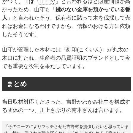
かつて、山は「
山三分
」と言われるほど財産価値が高
かったため、山守も「
鍵のない金庫を預かっている番
人
」と言われたそう。保有者に黙って木を伐採して売
ればお金になるわけですから、信頼のおける方に依頼
したそうです。
山守が管理した木材には「刻印(こくいん)」が丸太の
木口に打たれ、生産者の品質証明のブランドとして今
でも重要な役割を果たしています。
まとめ
当日取材対応くださった、吉野かわかみ社中を構成す
る団体の一つ、川上さぷりの南本さんは言います。
「今のニーズによりマッチさせた吉野材を提供したいと思っていま
す。特に、手入れが行き届くからこそ作り上げられる『節のない』