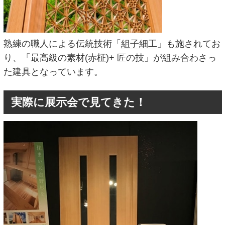
熟練の職人による伝統技術「
組子細工
」も施されてお
り、「最高級の素材(赤柾)+ 匠の技」が組み合わさっ
た建具となっています。
実際に展示会で見てきた！