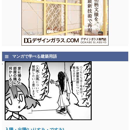
マンガで学べる建築用語
入隅・出隅(いりすみ・ですみ)