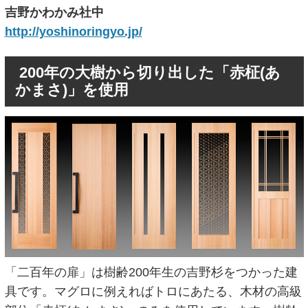
吉野かわかみ社中
http://yoshinoringyo.jp/
200年の大樹から切り出した「赤柾(あ
かまさ)」を使用
「二百年の扉」は樹齢200年生の吉野杉をつかった建
具です。マグロに例えればトロにあたる、木材の高級