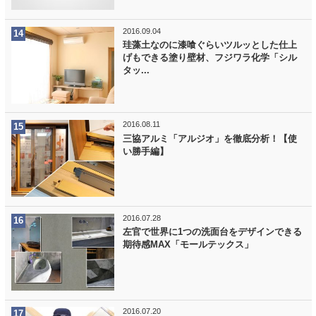
2016.09.04
珪藻土なのに漆喰ぐらいツルッとした仕上
げもできる塗り壁材、フジワラ化学「シル
タッ...
2016.08.11
三協アルミ「アルジオ」を徹底分析！【使
い勝手編】
2016.07.28
左官で世界に1つの洗面台をデザインできる
期待感MAX「モールテックス」
2016.07.20