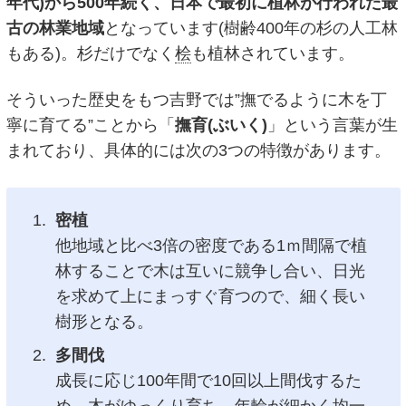
年代)から500年続く、日本で最初に植林が行われた最
古の林業地域
となっています(樹齢400年の杉の人工林
もある)。杉だけでなく
桧
も植林されています。
そういった歴史をもつ吉野では”撫でるように木を丁
寧に育てる”ことから「
撫育(ぶいく)
」という言葉が生
まれており、具体的には次の3つの特徴があります。
密植
他地域と比べ3倍の密度である1ｍ間隔で植
林することで木は互いに競争し合い、日光
を求めて上にまっすぐ育つので、細く長い
樹形となる。
多間伐
成長に応じ100年間で10回以上間伐するた