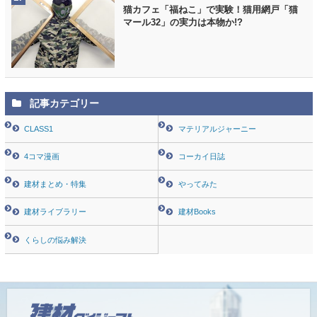
猫カフェ「福ねこ」で実験！猫用網戸「猫
マール32」の実力は本物か!?
記事カテゴリー
CLASS1
マテリアルジャーニー
4コマ漫画
コーカイ日誌
建材まとめ・特集
やってみた
建材ライブラリー
建材Books
くらしの悩み解決