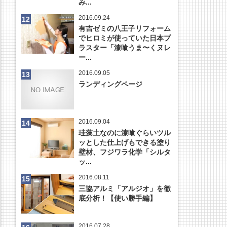
み...
2016.09.24
有吉ゼミの八王子リフォーム
でヒロミが使っていた日本プ
ラスター「漆喰うま〜くヌレ
ー...
2016.09.05
ランディングページ
2016.09.04
珪藻土なのに漆喰ぐらいツル
ッとした仕上げもできる塗り
壁材、フジワラ化学「シルタ
ッ...
2016.08.11
三協アルミ「アルジオ」を徹
底分析！【使い勝手編】
2016.07.28