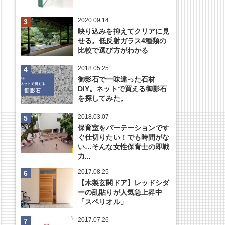
2020.09.14
映り込みを抑えてクリアに見
せる。低反射ガラス4種類の
比較で選び方がわかる
2018.05.25
御影石で一味違った石材
DIY。ネットで買える御影石
を探してみた。
2018.03.07
保育室をパーテーションです
ぐ仕切りたい！でも時間がな
い…そんな女性保育士の即戦
力...
2017.08.25
【木製玄関ドア】レッドシダ
ーの乱貼りが人気急上昇中
「スペリオル」
2017.07.26