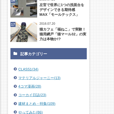
左官で世界に1つの洗面台を
デザインできる期待感
MAX「モールテックス」
2016.07.20
猫カフェ「福ねこ」で実験！
猫用網戸「猫マール32」の実
力は本物か!?
記事カテゴリー
CLASS1
(
34
)
マテリアルジャーニー
(
13
)
4コマ漫画
(
28
)
コーカイ日誌
(
23
)
建材まとめ・特集
(
109
)
やってみた
(
86
)