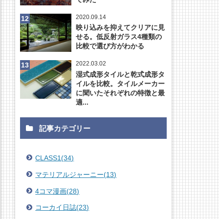
2020.09.14
映り込みを抑えてクリアに見
せる。低反射ガラス4種類の
比較で選び方がわかる
2022.03.02
湿式成形タイルと乾式成形タ
イルを比較。タイルメーカー
に聞いたそれぞれの特徴と最
適...
記事カテゴリー
CLASS1
(
34
)
マテリアルジャーニー
(
13
)
4コマ漫画
(
28
)
コーカイ日誌
(
23
)