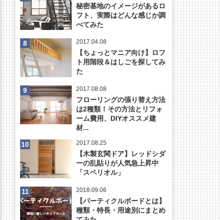
秘密基地のイメージがあるロ
フト、実際はどんな感じか調
べてみた
2017.04.08
【ちょっとマニア向け】ロフ
ト用階段＆はしごを探してみ
た
2017.08.08
フローリングの張り替え方法
は2種類！その方法とリフォ
ーム費用、DIYオススメ建
材...
2017.08.25
【木製玄関ドア】レッドシダ
ーの乱貼りが人気急上昇中
「スペリオル」
2018.09.06
【パーティクルボードとは】
種類・特長・用途別にまとめ
てみた