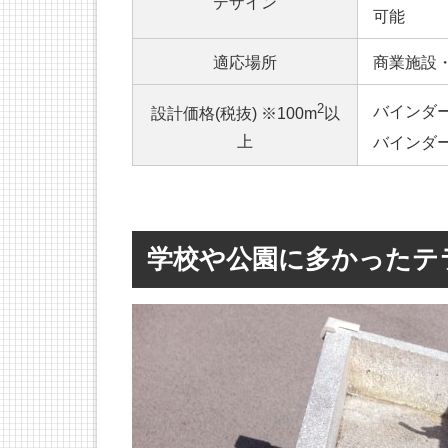
デザイン
可能
適応場所
商業施設
2
バインダー色
設計価格(税抜) ※100m
以
上
バインダー
学校や公園に多かったテ