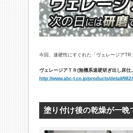
今回、速硬性にすぐれた「ヴェレージアTR
ヴェレージアＴＲ(無機系速硬研ぎ出し床仕上材)
http://www.abc-t.co.jp/products/detail/982
塗り付け後の乾燥が一晩