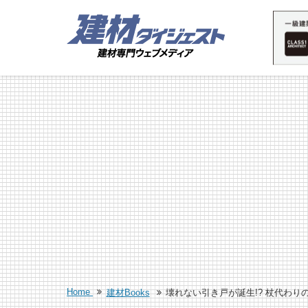
Home
建材Books
壊れない引き戸が誕生!? 杖代わ