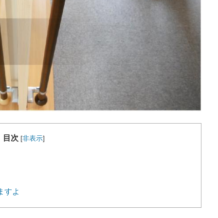
目次
[
非表示
]
ますよ