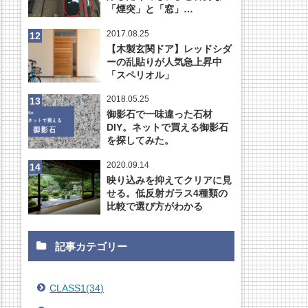
「煙突」と「窓」…
2017.08.25
【木製玄関ドア】レッドシダ
ーの乱貼りが人気急上昇中
「スペリオル」
2018.05.25
御影石で一味違った石材
DIY。ネットで買える御影石
を探してみた。
2020.09.14
映り込みを抑えてクリアに見
せる。低反射ガラス4種類の
比較で選び方がわかる
記事カテゴリー
CLASS1
(
34
)