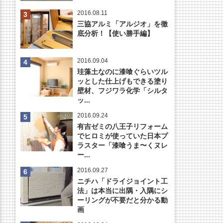
2016.08.11
三協アルミ「アルジオ」を徹
底分析！【使い勝手編】
2016.09.04
珪藻土なのに漆喰ぐらいツル
ッとした仕上げもできる塗り
壁材、フジワラ化学「シルタ
ッ...
2016.09.24
有吉ゼミの八王子リフォーム
でヒロミが使っていた日本プ
ラスター「漆喰うま〜くヌレ
ー...
2016.09.27
ニチハ「ドライジョイント工
法」は本当に出隅・入隅にシ
ーリングが不要だと分かる動
画