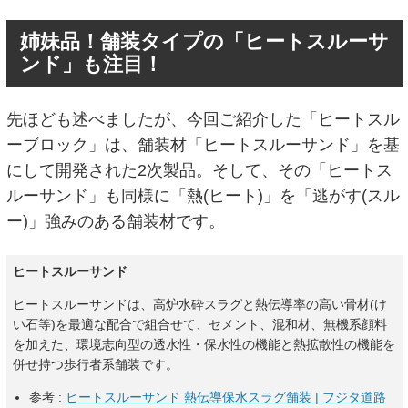
姉妹品！舗装タイプの「ヒートスルーサ
ンド」も注目！
先ほども述べましたが、今回ご紹介した「ヒートスル
ーブロック」は、舗装材「ヒートスルーサンド」を基
にして開発された2次製品。そして、その「ヒートス
ルーサンド」も同様に「熱(ヒート)」を「逃がす(スル
ー)」強みのある舗装材です。
ヒートスルーサンド
ヒートスルーサンドは、高炉水砕スラグと熱伝導率の高い骨材(け
い石等)を最適な配合で組合せて、セメント、混和材、無機系顔料
を加えた、環境志向型の透水性・保水性の機能と熱拡散性の機能を
併せ持つ歩行者系舗装です。
参考 :
ヒートスルーサンド 熱伝導保水スラグ舗装 | フジタ道路