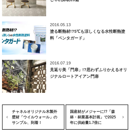
2016.05.13
塗る断熱材!?5℃も涼しくなる水性断熱塗
料「ペンタガード」
2016.07.19
見返り美「門扉」!?思わずふりかえるオリ
ジナルロートアイアン門扉
チャネルオリジナル木製外
国産材がメジャーに!?「森
壁材「ウイルウォール」の
林・林業基本計画」で2025
サンプル、到着！
年に供給量1.7倍に