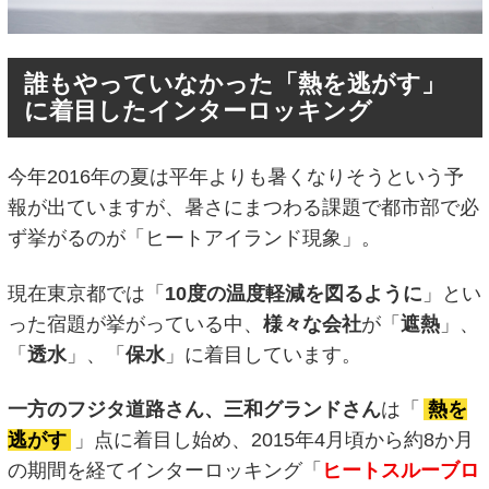
誰もやっていなかった「熱を逃がす」
に着目したインターロッキング
今年2016年の夏は平年よりも暑くなりそうという予
報が出ていますが、暑さにまつわる課題で都市部で必
ず挙がるのが「ヒートアイランド現象」。
現在東京都では「
10度の温度軽減を図るように
」とい
った宿題が挙がっている中、
様々な会社
が「
遮熱
」、
「
透水
」、「
保水
」に着目しています。
一方のフジタ道路さん、三和グランドさん
は「
熱を
逃がす
」点に着目し始め、2015年4月頃から約8か月
の期間を経てインターロッキング「
ヒートスルーブロ