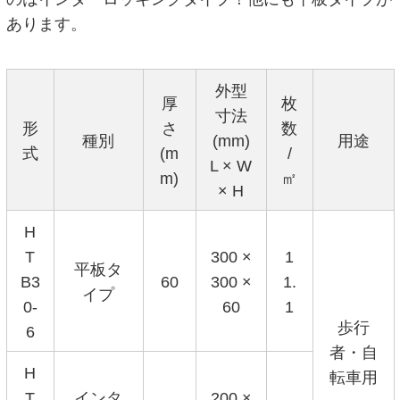
あります。
外型
厚
枚
寸法
形
さ
数
種別
(mm)
用途
式
(m
/
L × W
m)
㎡
× H
H
T
300 ×
1
平板タ
B3
60
300 ×
1.
イプ
0-
60
1
歩行
6
者・自
H
転車用
T
インタ
200 ×