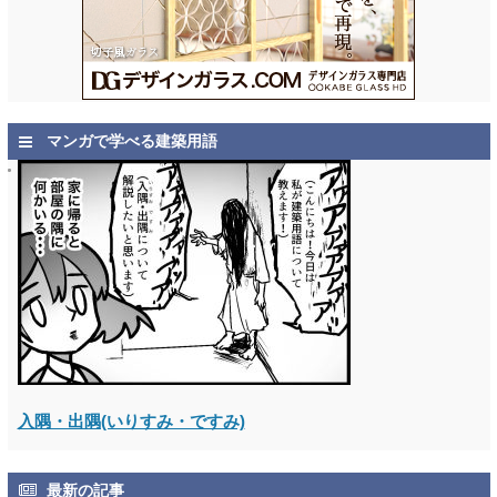
マンガで学べる建築用語
入隅・出隅(いりすみ・ですみ)
最新の記事