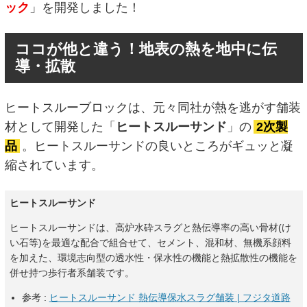
ック
」を開発しました！
ココが他と違う！地表の熱を地中に伝
導・拡散
ヒートスルーブロックは、元々同社が熱を逃がす舗装
材として開発した「
ヒートスルーサンド
」の
2次製
品
。ヒートスルーサンドの良いところがギュッと凝
縮されています。
ヒートスルーサンド
ヒートスルーサンドは、高炉水砕スラグと熱伝導率の高い骨材(け
い石等)を最適な配合で組合せて、セメント、混和材、無機系顔料
を加えた、環境志向型の透水性・保水性の機能と熱拡散性の機能を
併せ持つ歩行者系舗装です。
参考 :
ヒートスルーサンド 熱伝導保水スラグ舗装 | フジタ道路