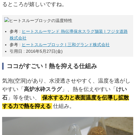
るところが嬉しいですね。
参考 :
ヒートスルーサンド 熱伝導保水スラグ舗装 | フジタ道路
株式会社
参考 :
ヒートスルーブロック | 三和グランド株式会社
引用日 : 2016年5月27日(金)
ココがすごい！熱を抑える仕組み
気泡(空洞)があり、水浸透させやすく、温度を逃がし
やすい「
高炉水砕スラグ
」、熱を伝えやすい「
けい
石
」等を使い、
保水する力と表面温度を伝導し拡散
する力で熱を抑える
仕組み。