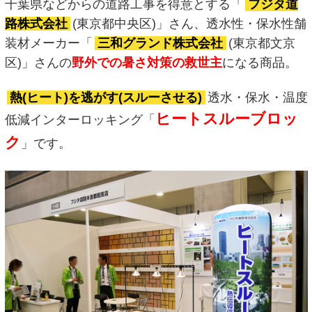
千葉県などからの道路工事を得意とする「
フジタ道
路株式会社
(東京都中央区)」さん、透水性・保水性舗
装材メーカー「
三和グランド株式会社
(東京都文京
区)」さんの
野外での暑さ対策の救世主
になる商品。
熱(ヒート)を逃がす(スルーさせる)
透水・保水・温度
ヒートスルーブロッ
低減インターロッキング「
ク
」です。