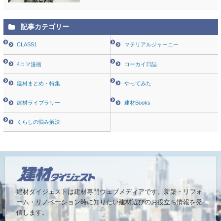
記事カテゴリー
CLASS1
マテリアルジャーニー
4コマ漫画
コーカイ日誌
建材まとめ・特集
やってみた
建材ライブラリー
建材Books
くらしの悩み解決
建材ダイジェストは建材専門ウェブメディアです。
新築・リフォ
ーム・リノベーション時に知りたい建材選びのお役立ち情報を発
信します。