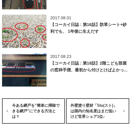
2017.08.01
【コーカイ日誌 : 第16話】防草シート+砂
利でも、 1年後に生えだす
2017.08.23
【コーカイ日誌 : 第18話】2階こども部屋
の窓枠手摺、最初から付けとけばよかっ...
今ある網戸を”簡単に掃除で
外壁塗り壁材「Sto(スト)」
きる網戸”にできる方法と
は国内の知名度はまだ低い
は？
けど世界シェア1位♪