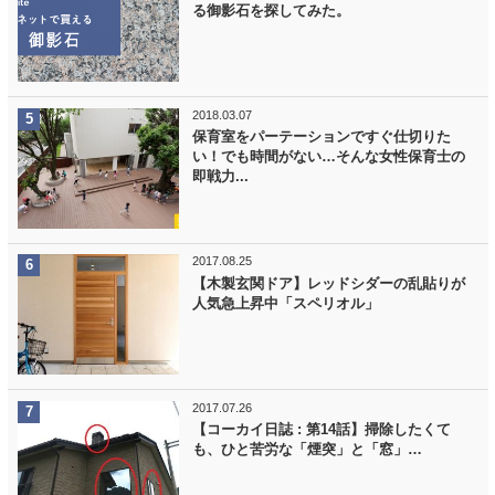
る御影石を探してみた。
2018.03.07
保育室をパーテーションですぐ仕切りた
い！でも時間がない…そんな女性保育士の
即戦力...
2017.08.25
【木製玄関ドア】レッドシダーの乱貼りが
人気急上昇中「スペリオル」
2017.07.26
【コーカイ日誌 : 第14話】掃除したくて
も、ひと苦労な「煙突」と「窓」…