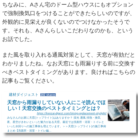
ちなみに、Aさん宅のドーム型ハウスにもオプション
で強制換気口をつけることができたらしいのですが、
外観的に見栄えが良くないのでつけなかったそうで
す。それも、Aさんらしいこだわりなのかも、という
お話でした。
また風を取り入れる通風対策として、天窓が有効だと
わかりましたね。なお天窓にも雨漏りする前に交換す
べきベストタイミングがあります。良ければこちらの
記事もご覧ください。
建材ダイジェスト
202 shares
天窓から雨漏りしていない人にこそ読んでほ
しい！天窓交換のベストタイミングとは？
https://kenzai-digest.com/timing-replacement-skylight/
みなさんのお家に天窓(トップライト)はありますか？ 採光 通風 排熱・換気
夜、星空がきれいといった魅力がある天窓。最近では洗面所・浴室・トイレと
いった水回りへの施工事例も増えています。＞＞天窓(トップライト)の施工事例
まとめ【洗面所・浴室・トイレ編...