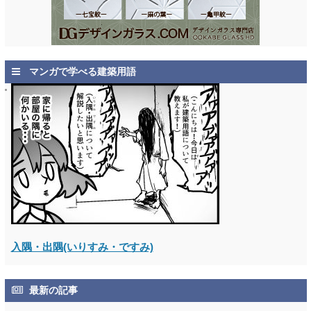
マンガで学べる建築用語
入隅・出隅(いりすみ・ですみ)
最新の記事