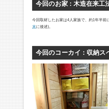
今回のお家 : 木造在来
今回取材したお家は4人家族で、約1年半前に
末
に後述)。
今回のコーカイ : 収納