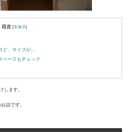
目次
[
非表示
]
だけど、サイズが…
納スペースもチェック
けします。
のお話です。