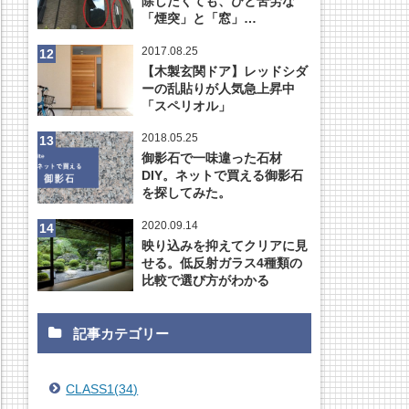
除したくても、ひと苦労な
「煙突」と「窓」…
2017.08.25
【木製玄関ドア】レッドシダ
ーの乱貼りが人気急上昇中
「スペリオル」
2018.05.25
御影石で一味違った石材
DIY。ネットで買える御影石
を探してみた。
2020.09.14
映り込みを抑えてクリアに見
せる。低反射ガラス4種類の
比較で選び方がわかる
記事カテゴリー
CLASS1
(
34
)