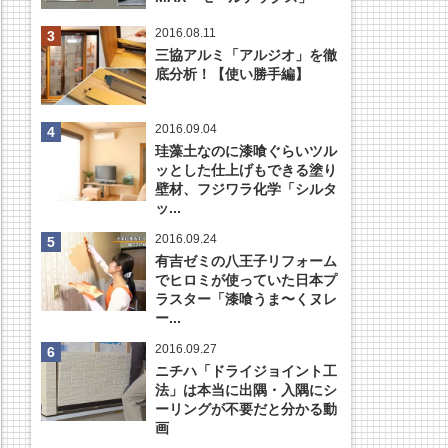
2016.08.11
三協アルミ「アルジオ」を徹
底分析！【使い勝手編】
2016.09.04
珪藻土なのに漆喰ぐらいツル
ッとした仕上げもできる塗り
壁材、フジワラ化学「シルタ
ッ...
2016.09.24
有吉ゼミの八王子リフォーム
でヒロミが使っていた日本プ
ラスター「漆喰うま〜くヌレ
ー...
2016.09.27
ニチハ「ドライジョイント工
法」は本当に出隅・入隅にシ
ーリングが不要だと分かる動
画