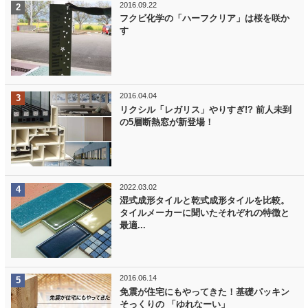
2016.09.22
フクビ化学の「ハーフクリア」は桜を咲か
す
2016.04.04
リクシル「レガリス」やりすぎ!? 前人未到
の5層断熱窓が新登場！
2022.03.02
湿式成形タイルと乾式成形タイルを比較。
タイルメーカーに聞いたそれぞれの特徴と
最適...
2016.06.14
免震が住宅にもやってきた！基礎パッキン
そっくりの 「ゆれなーい」