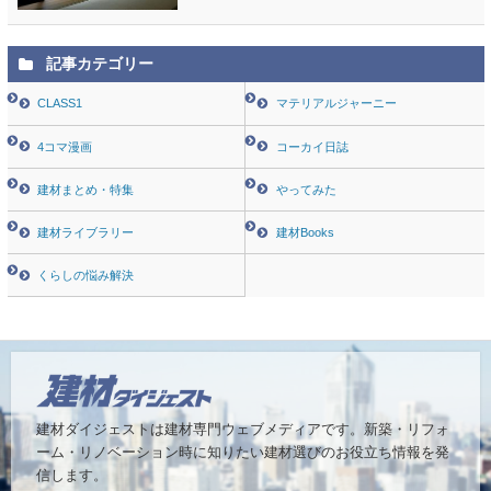
記事カテゴリー
CLASS1
マテリアルジャーニー
4コマ漫画
コーカイ日誌
建材まとめ・特集
やってみた
建材ライブラリー
建材Books
くらしの悩み解決
建材ダイジェストは建材専門ウェブメディアです。
新築・リフォ
ーム・リノベーション時に知りたい建材選びのお役立ち情報を発
信します。