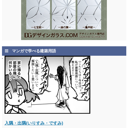
マンガで学べる建築用語
入隅・出隅(いりすみ・ですみ)