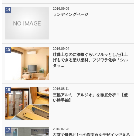
2016.09.05
ランディングページ
2016.09.04
珪藻土なのに漆喰ぐらいツルッとした仕上
げもできる塗り壁材、フジワラ化学「シル
タッ...
2016.08.11
三協アルミ「アルジオ」を徹底分析！【使
い勝手編】
2016.07.28
左官で世界に1つの洗面台をデザインできる