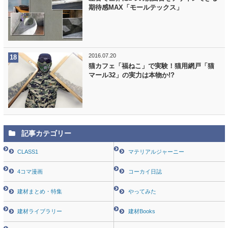
期待感MAX「モールテックス」
2016.07.20
猫カフェ「福ねこ」で実験！猫用網戸「猫
マール32」の実力は本物か!?
記事カテゴリー
CLASS1
マテリアルジャーニー
4コマ漫画
コーカイ日誌
建材まとめ・特集
やってみた
建材ライブラリー
建材Books