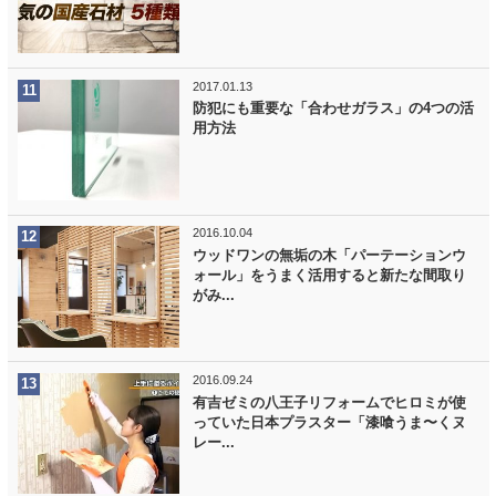
2017.01.13
防犯にも重要な「合わせガラス」の4つの活
用方法
2016.10.04
ウッドワンの無垢の木「パーテーションウ
ォール」をうまく活用すると新たな間取り
がみ...
2016.09.24
有吉ゼミの八王子リフォームでヒロミが使
っていた日本プラスター「漆喰うま〜くヌ
レー...