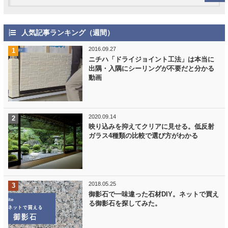
人気記事ランキング（週間）
2016.09.27
ニチハ「ドライジョイント工法」は本当に
出隅・入隅にシーリングが不要だと分かる
動画
2020.09.14
映り込みを抑えてクリアに見せる。低反射
ガラス4種類の比較で選び方がわかる
2018.05.25
御影石で一味違った石材DIY。ネットで買え
る御影石を探してみた。