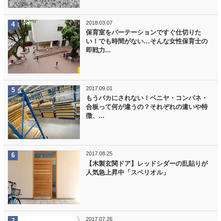
2018.03.07
保育室をパーテーションですぐ仕切りた
い！でも時間がない…そんな女性保育士の
即戦力...
2017.09.01
もうバカにされない！ベニヤ・コンパネ・
合板って何が違うの？それぞれの違いや特
徴、...
2017.08.25
【木製玄関ドア】レッドシダーの乱貼りが
人気急上昇中「スペリオル」
2017.07.26