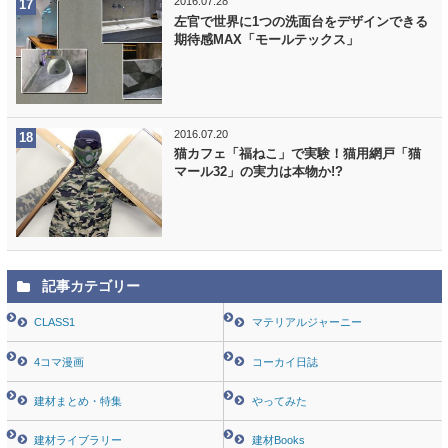
2016.07.28
左官で世界に1つの洗面台をデザインできる
期待感MAX「モールテックス」
2016.07.20
猫カフェ「福ねこ」で実験！猫用網戸「猫
マール32」の実力は本物か!?
記事カテゴリー
CLASS1
マテリアルジャーニー
4コマ漫画
コーカイ日誌
建材まとめ・特集
やってみた
建材ライブラリー
建材Books