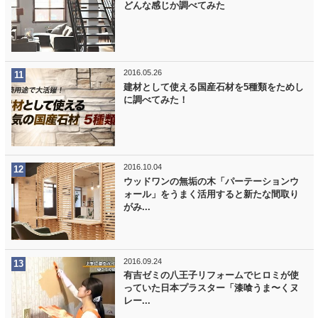
どんな感じか調べてみた
2016.05.26
建材として使える国産石材を5種類をためし
に調べてみた！
2016.10.04
ウッドワンの無垢の木「パーテーションウ
ォール」をうまく活用すると新たな間取り
がみ...
2016.09.24
有吉ゼミの八王子リフォームでヒロミが使
っていた日本プラスター「漆喰うま〜くヌ
レー...