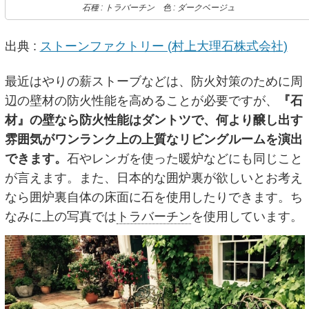
石種 : トラバーチン 色 : ダークベージュ
出典 :
ストーンファクトリー (村上大理石株式会社)
最近はやりの薪ストーブなどは、防火対策のために周
辺の壁材の防火性能を高めることが必要ですが、
『石
材』の壁なら防火性能はダントツで、何より醸し出す
雰囲気がワンランク上の上質なリビングルームを演出
できます。
石やレンガを使った暖炉などにも同じこと
が言えます。また、日本的な囲炉裏が欲しいとお考え
なら囲炉裏自体の床面に石を使用したりできます。ち
なみに上の写真では
トラバーチン
を使用しています。