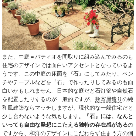
また、中庭＝パティオを間取りに組み込んでみるのも
住宅のデザインでは面白いアクセントとなっているよ
うです。この中庭の床面を『石』にしてみたり、ベン
チやテーブルなどを『石』で作ったりしてみるのも面
白いかもしれません。日本的な庭だと石灯篭や自然石
を配置したりするのが一般的ですが、
数寄屋造り
の純
和風建築ならマッチしますが、現代的な一般住宅だと
少し合わないような気もします。
『石』には、なんと
いっても自由な発想にこたえる独特の存在感がある
の
ですから、和洋のデザインにこだわらず住まう方の個