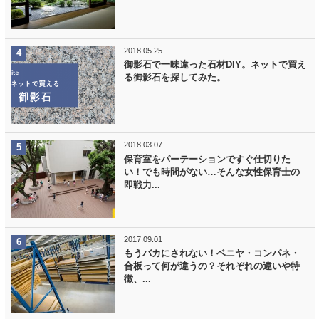
2018.05.25
御影石で一味違った石材DIY。ネットで買え
る御影石を探してみた。
2018.03.07
保育室をパーテーションですぐ仕切りた
い！でも時間がない…そんな女性保育士の
即戦力...
2017.09.01
もうバカにされない！ベニヤ・コンパネ・
合板って何が違うの？それぞれの違いや特
徴、...