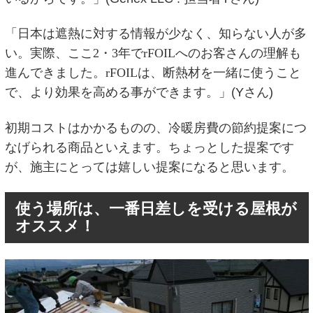
「日本は遮熱に対する情報が少なく、知らない人が多
い。実際、ここ
2
・
3
年で
rFOIL
へのお客さんの理解も
進んできました。
rFOIL
は、断熱材を一緒に使うこと
で、より効果を高める事ができます。」(Yさん)
初期コストはかかるものの、冷暖房費の節約提案につ
なげられる商品といえます。ちょっとした提案です
が、施主にとっては嬉しい提案になると思います。
使う場所は、一番日差しを受ける屋根が
オススメ！