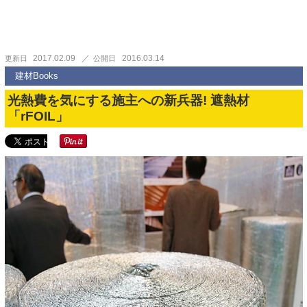
2017.02.09
2016.03.14
更新日
公開日
建材Books
光熱費を気にする施主への新兵器! 遮熱材
「rFOIL」