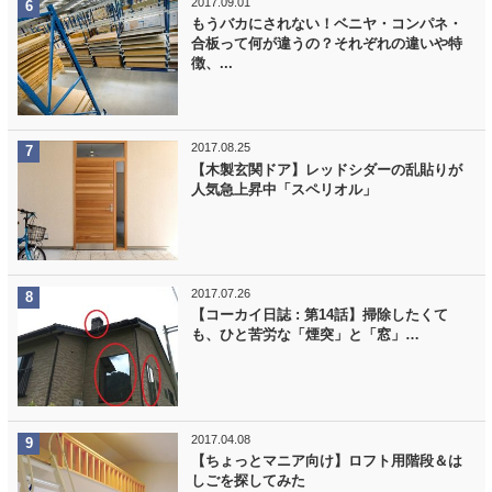
2017.09.01
もうバカにされない！ベニヤ・コンパネ・
合板って何が違うの？それぞれの違いや特
徴、...
2017.08.25
【木製玄関ドア】レッドシダーの乱貼りが
人気急上昇中「スペリオル」
2017.07.26
【コーカイ日誌 : 第14話】掃除したくて
も、ひと苦労な「煙突」と「窓」…
2017.04.08
【ちょっとマニア向け】ロフト用階段＆は
しごを探してみた