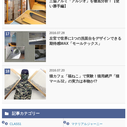
三協アルミ「アルジオ」を徹底分析！【使
い勝手編】
2016.07.28
左官で世界に1つの洗面台をデザインできる
期待感MAX「モールテックス」
2016.07.20
猫カフェ「福ねこ」で実験！猫用網戸「猫
マール32」の実力は本物か!?
記事カテゴリー
CLASS1
マテリアルジャーニー