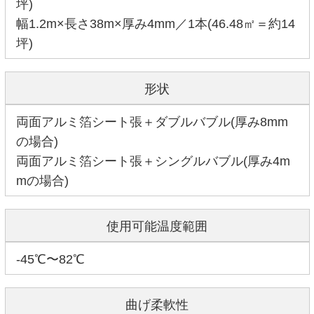
坪)
幅1.2m×長さ38m×厚み4mm／1本(46.48㎡＝約14
坪)
形状
両面アルミ箔シート張＋ダブルバブル(厚み8mm
の場合)
両面アルミ箔シート張＋シングルバブル(厚み4m
mの場合)
使用可能温度範囲
-45℃〜82℃
曲げ柔軟性