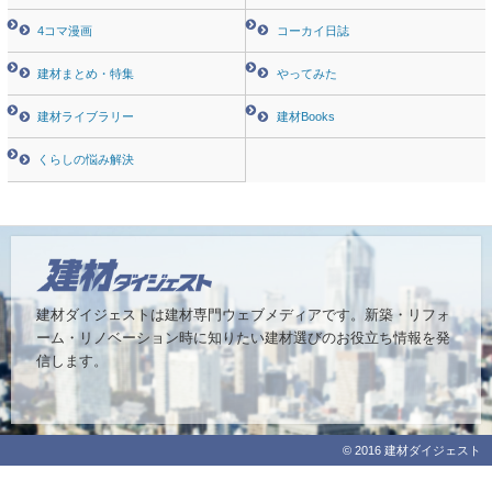
4コマ漫画
コーカイ日誌
建材まとめ・特集
やってみた
建材ライブラリー
建材Books
くらしの悩み解決
建材ダイジェストは建材専門ウェブメディアです。
新築・リフォ
ーム・リノベーション時に知りたい建材選びのお役立ち情報を発
信します。
© 2016 建材ダイジェスト