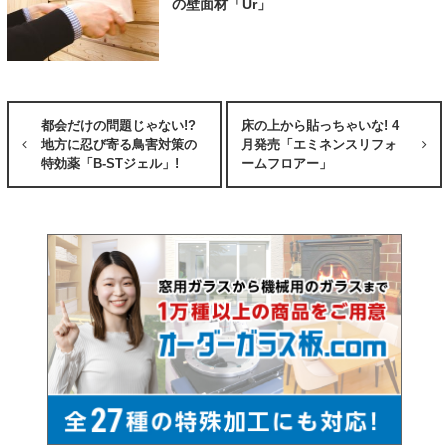
の壁面材「Ur」
都会だけの問題じゃない!?
床の上から貼っちゃいな! 4
地方に忍び寄る鳥害対策の
月発売「エミネンスリフォ
特効薬「B-STジェル」!
ームフロアー」