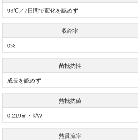
93℃／7日間で変化を認めず
収縮率
0%
菌抵抗性
成長を認めず
熱抵抗値
0.219㎡・k/W
熱貫流率