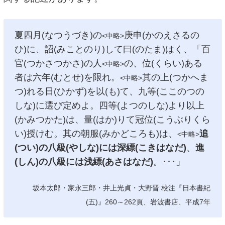
夏四月(なつうづき)の
庚申(かのえさるの
<中略>
ひ)に、詔(みことのり)して曰(のたま)はく、「百
官(つかさつかさ)の人
の、位(くらい)ある
<中略>
者は六年(むとせ)を限れ。
其の上(つかへま
<中略>
つ)れる日(ひかず)を以(も)て、九等(ここのつの
しな)に選び定めよ。四等(よつのしな)より以上
(かみつかた)は、量(はか)りて冠位(こうぶりくら
い)授けむ。其の朝服(みかどころも)は、
追
<中略>
(つい)の八級(やしな)には深縹(こきはなだ)
、
進
(しん)の八級には浅縹(あさはなだ)
。･･･」
坂本太郎・家永三郎・井上光貞・大野晋 校注『日本書紀
(五)』260～262頁、岩波書店、平成7年