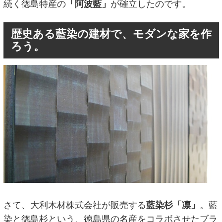
続く徳島特産の
「阿波藍」
が確立したのです。
歴史ある藍染の建材で、モダンな家を作
ろう。
さて、大利木材株式会社が販売する
藍染杉「凛」
。藍
染と徳島杉という、徳島県の名産をコラボさせたブラ