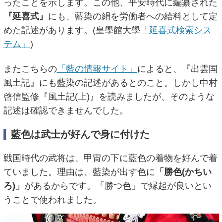
ったことを示します。この他、平安時代に編纂された
『延喜式』
にも、藍染の絹を労働者への給料として定
めた記述があります。(皇學館大學
「延喜式検索シス
テム」
)
またこちらの
「藍の情報サイト」
によると、『出雲国
風土記』にも藍染の記述があるとのこと。しかし中村
啓信監修『風土記(上)』を読みましたが、そのような
記述は確認できませんでした。
藍色は武士が好んで身に付けた
戦国時代の武将は、甲冑の下に藍色の着物を好んで着
ていました。理由は、藍染が出す色に
「勝色(かちい
ろ)」
があるからです。「勝つ色」で縁起が良いとい
うことで使われました。