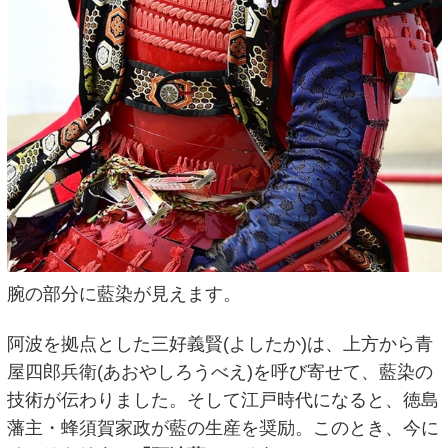
腕の部分に藍染が見えます。
阿波を拠点とした三好義賢(よしたか)は、上方から青
屋四郎兵衛(あおやしろうべえ)を呼び寄せて、藍染の
技術が伝わりました。そして江戸時代になると、徳島
藩主・蜂須賀家政が藍の生産を奨励。このとき、今に