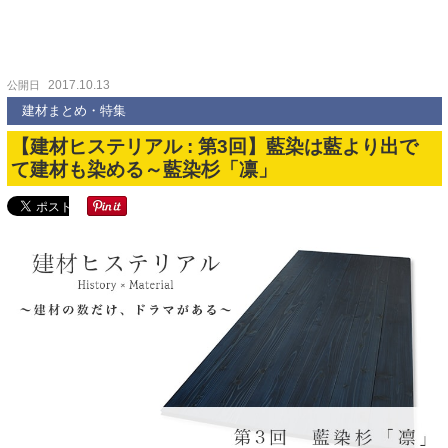
2017.10.13
公開日
建材まとめ・特集
【建材ヒステリアル : 第3回】藍染は藍より出で
て建材も染める～藍染杉「凛」