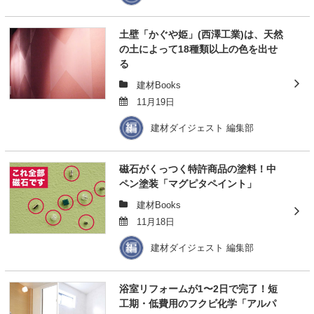
土壁「かぐや姫」(西澤工業)は、天然
の土によって18種類以上の色を出せ
る
建材Books
11月19日
建材ダイジェスト 編集部
磁石がくっつく特許商品の塗料！中
ペン塗装「マグピタペイント」
建材Books
11月18日
建材ダイジェスト 編集部
浴室リフォームが1〜2日で完了！短
工期・低費用のフクビ化学「アルパ