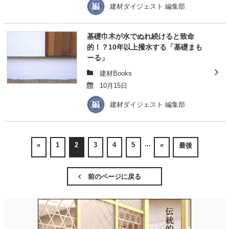
建材ダイジェスト 編集部
基礎巾木が水でぬれ続けると致命
的！？10年以上撥水する「基礎まも
ーる」
建材Books
10月15日
建材ダイジェスト 編集部
...
«
1
2
3
4
5
»
最後
前のページに戻る