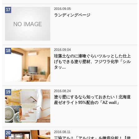
2016.09.05
ランディングページ
2016.09.04
珪藻土なのに漆喰ぐらいツルッとした仕上
げもできる塗り壁材、フジワラ化学「シル
タッ...
2016.08.24
塗り壁にするなら知っておきたい！北海道
産ゼオライト95%配合の「AZ wall」
2016.08.11
三協アルミ「アルジオ」を徹底分析！【使