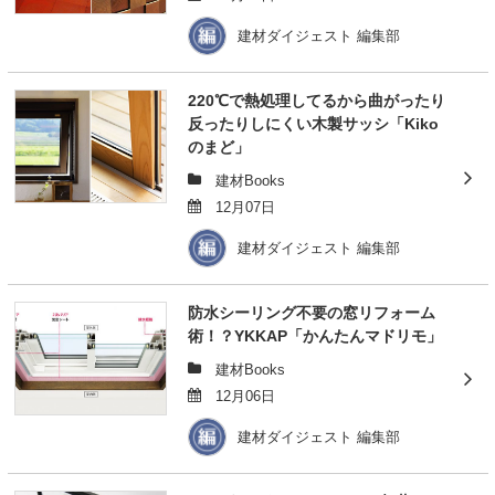
建材ダイジェスト 編集部
220℃で熱処理してるから曲がったり
反ったりしにくい木製サッシ「Kiko
のまど」
建材Books
12月07日
建材ダイジェスト 編集部
防水シーリング不要の窓リフォーム
術！？YKKAP「かんたんマドリモ」
建材Books
12月06日
建材ダイジェスト 編集部