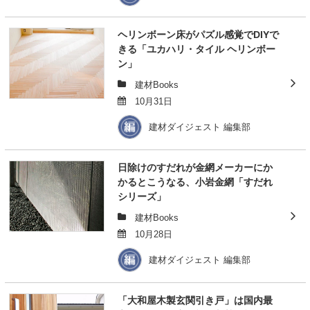
ヘリンボーン床がパズル感覚でDIYで
きる「ユカハリ・タイル ヘリンボー
ン」
建材Books
10月31日
建材ダイジェスト 編集部
日除けのすだれが金網メーカーにか
かるとこうなる、小岩金網「すだれ
シリーズ」
建材Books
10月28日
建材ダイジェスト 編集部
「大和屋木製玄関引き戸」は国内最