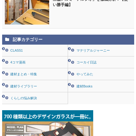
い勝手編】
記事カテゴリー
CLASS1
マテリアルジャーニー
4コマ漫画
コーカイ日誌
建材まとめ・特集
やってみた
建材ライブラリー
建材Books
くらしの悩み解決