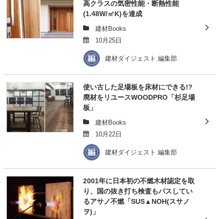
高クラスの気密性能・断熱性能
(1.48W/㎡K)を達成
建材Books
10月25日
建材ダイジェスト 編集部
使い古した足場板を床材にできる!?
廃材をリユースWOODPRO「杉足場
板」
建材Books
10月22日
建材ダイジェスト 編集部
2001年に日本初の不燃木材認定を取
り、国の抜き打ち検査もパスしてい
るアサノ不燃「SUS▲NOH(スサノ
ヲ)」