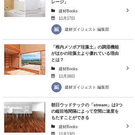
レージ」
建材Books
11月17日
建材ダイジェスト 編集部
「稚内メソポア珪藻土」の調湿機能
がほかの珪藻土より優れている理由
とは？
建材Books
11月16日
建材ダイジェスト 編集部
朝日ウッドテックの「stream」は3つ
の縦目地間隔によって空間に速度を
もたすことができる
建材Books
11月13日