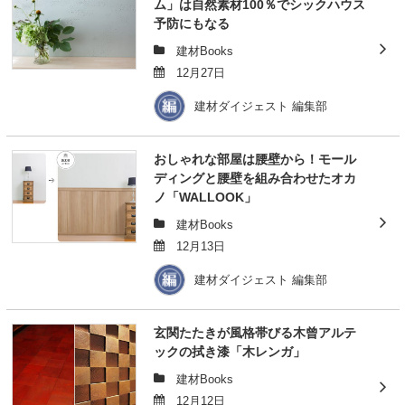
ム」は自然素材100％でシックハウス
予防にもなる
建材Books
12月27日
建材ダイジェスト 編集部
おしゃれな部屋は腰壁から！モール
ディングと腰壁を組み合わせたオカ
ノ「WALLOOK」
建材Books
12月13日
建材ダイジェスト 編集部
玄関たたきが風格帯びる木曾アルテ
ックの拭き漆「木レンガ」
建材Books
12月12日