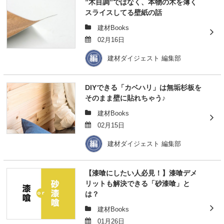
”木目調”ではなく、本物の木を薄く
スライスしてる壁紙の話
建材Books
02月16日
建材ダイジェスト 編集部
DIYできる「カベハリ」は無垢杉板を
そのまま壁に貼れちゃう♪
建材Books
02月15日
建材ダイジェスト 編集部
【漆喰にしたい人必見！】漆喰デメ
リットも解決できる「砂漆喰」と
は？
建材Books
01月26日