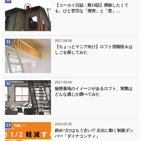
【コーカイ日誌 : 第14話】掃除したくて
も、ひと苦労な「煙突」と「窓」…
2017.04.08
【ちょっとマニア向け】ロフト用階段＆は
しごを探してみた
2017.04.04
秘密基地のイメージがあるロフト、実際は
どんな感じか調べてみた
2016.03.25
斜めづけはもう古い!? 左右に動く制振ダン
パー「ダイナコンティ」