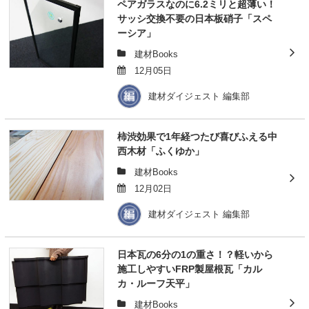
ペアガラスなのに6.2ミリと超薄い！
サッシ交換不要の日本板硝子「スペ
ーシア」
建材Books
12月05日
建材ダイジェスト 編集部
柿渋効果で1年経つたび喜びふえる中
西木材「ふくゆか」
建材Books
12月02日
建材ダイジェスト 編集部
日本瓦の6分の1の重さ！？軽いから
施工しやすいFRP製屋根瓦「カル
カ・ルーフ天平」
建材Books