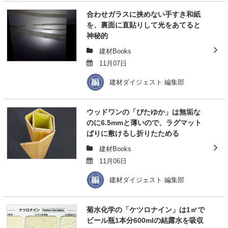
合わせガラスに挟めない手すき和紙
を、裏面に直貼りして光をあてると
神秘的
建材Books
11月07日
建材ダイジェスト 編集部
ウッドワンの「ぴたゆか」は無垢な
のに6.5mmと薄いので、ラグマット
ばりに敷けるし折りたためる
建材Books
11月06日
建材ダイジェスト 編集部
菊水化学の「ケツロナイン」は1㎡で
ビール瓶1本分600mlの結露水を吸収