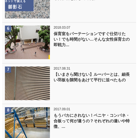
2018.03.07
保育室をパーテーションですぐ仕切りた
い！でも時間がない…そんな女性保育士の
即戦力...
2017.08.31
【いまさら聞けない】ルーバーとは、細長
い羽板を隙間をあけて平行に並べたもの
2017.09.01
もうバカにされない！ベニヤ・コンパネ・
合板って何が違うの？それぞれの違いや特
徴、...