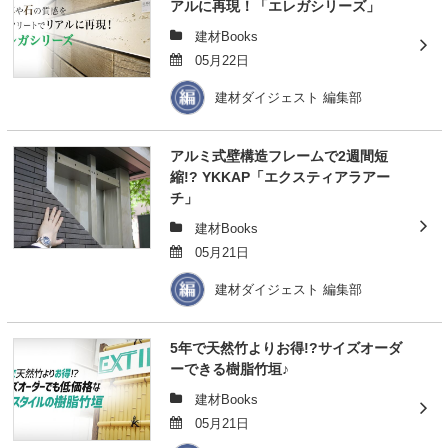
アルに再現！「エレガシリーズ」
建材Books
05月22日
建材ダイジェスト 編集部
アルミ式壁構造フレームで2週間短
縮!? YKKAP「エクスティアラアー
チ」
建材Books
05月21日
建材ダイジェスト 編集部
5年で天然竹よりお得!?サイズオーダ
ーできる樹脂竹垣♪
建材Books
05月21日