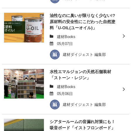
油性なのに臭いが限りなく少ない!?
原材料の安全性にこだわった自然塗
料「U-OIL(ユーオイル)」
建材Books
05月07日
建材ダイジェスト 編集部
水性エマルジョンの天然石舗装材
「ストーン・レジン」
建材Books
05月06日
建材ダイジェスト 編集部
シアタールームの音漏れ対策にも！
吸音ボード「イストフロンボード」