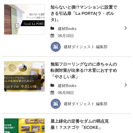
知らないと損!?マンションに設置で
きる引込扉「La PORTA(ラ・ポル
タ)」
建材Books
06月10日
建材ダイジェスト 編集部
無垢フローリングなのに赤ちゃんの
転倒対策が出来る!?木育におすすめ
「やさしい床」
建材Books
06月09日
建材ダイジェスト 編集部
屋上緑化の定番セダムの弱点克
服！？スナゴケ「ECOKE」