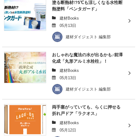
塗る断熱材!?5℃も涼しくなる水性断
熱塗料「ペンタガード」
建材Books
05月13日
建材ダイジェスト 編集部
おしゃれな魔法の水が出るかも♪前澤
化成「丸形アルミ水栓柱」！
建材Books
05月13日
建材ダイジェスト 編集部
両手塞がっていても、らくに押せる
折れ戸ドア「ラクオス」
建材Books
05月12日