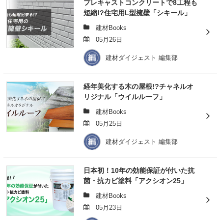
プレキャストコンクリートで8工程も
短縮!?住宅用L型擁壁「シキール」
建材Books
05月26日
建材ダイジェスト 編集部
経年美化する木の屋根!?チャネルオ
リジナル「ウイルルーフ」
建材Books
05月25日
建材ダイジェスト 編集部
日本初！10年の効能保証が付いた抗
菌・抗カビ塗料「アクシオン25」
建材Books
05月23日