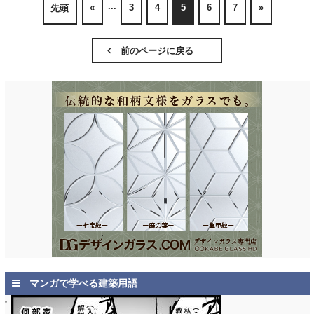
...
«
3
4
5
6
7
»
先頭
前のページに戻る
マンガで学べる建築用語