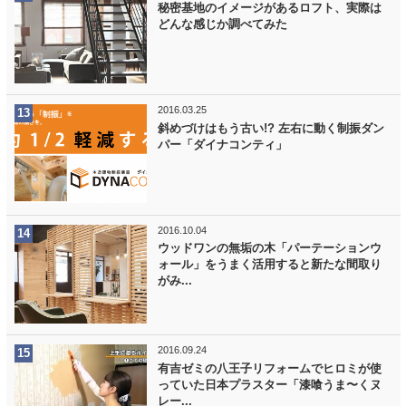
秘密基地のイメージがあるロフト、実際は
どんな感じか調べてみた
2016.03.25
斜めづけはもう古い!? 左右に動く制振ダン
パー「ダイナコンティ」
2016.10.04
ウッドワンの無垢の木「パーテーションウ
ォール」をうまく活用すると新たな間取り
がみ...
2016.09.24
有吉ゼミの八王子リフォームでヒロミが使
っていた日本プラスター「漆喰うま〜くヌ
レー...