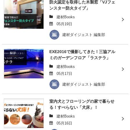
防火認定を取得した木製窓「VJフェ
ンスター防火タイプ」
建材Books
05月19日
建材ダイジェスト 編集部
EXE2016で撮影してきた！三協アル
ミのガーデンフロア「ラステラ」
建材Books
05月17日
建材ダイジェスト 編集部
室内犬とフローリングの家で暮らせ
る！すべらない「犬床」！
建材Books
05月16日