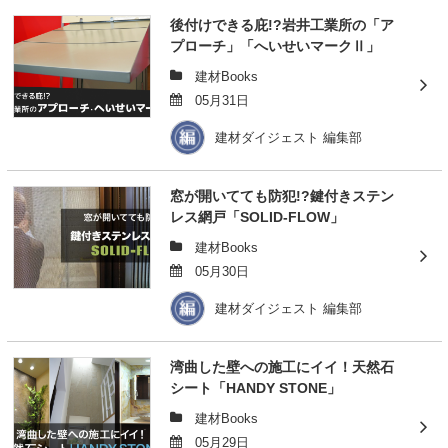
後付けできる庇!?岩井工業所の「ア
プローチ」「へいせいマークⅡ」
建材Books
05月31日
建材ダイジェスト 編集部
窓が開いてても防犯!?鍵付きステン
レス網戸「SOLID-FLOW」
建材Books
05月30日
建材ダイジェスト 編集部
湾曲した壁への施工にイイ！天然石
シート「HANDY STONE」
建材Books
05月29日